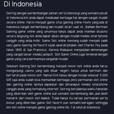
Di Indonesia
Seiring dengan perkembangan zaman serta teknologi yang semakin pesat
di Indonesia kini anda dapat melakukan berbagai hal dengan sangat mudah
secara online. Hal ini menjadi game situs gaming online resmi yang ada di
Indonesia sangat berkembang dan mudah dicari saat ini , Bahkan Bermain
Gaming game online yang umumnya hanya dapat anda mainkan dicasino
secara langsung, kini anda dapat akses dengan mudah melalui smartphone
canggih yang anda miliki. Game Slot online memang sudah menjadi salah
satu game Gaming terfavorit sejak awal diciptakan oleh Charles Fey pada
tahun 1895 di San Fransisco. Karena Walaupun menjanjikan kemenangan
yang sangat besar melalui jackpot. Slot Game Online juga terkenal dengan
game yang cara bermainnya sangatlah mudah.
Sebelum Gaming Slot berkembang menjadi mesin slot online anda harus
mengunjungi casino yang ada diluar negeri hanya untuk bermain dan
bertaruh pada mesin slot. Namun Kini hanya dengan modal sebesar 5.000
IDR saja anda sudah bisa memainkan berbagai jenis permainan slot online
dan gaming online lainnya kapanpun dan dimanapun melalui smarphone
canggih anda yang terhubung internet. Seiring berjalannya waktu tampilan
yang diberikan oleh game online pun semakin berkembang dan jauh lebih
menarik dari mesin slot klaksik. Tidak hanya itu variasi permainan serta
bonus yang diberikan game Slot favorit pun semakin beragam sehingga
kini slot online menjadi game gaming online No. 1 di seluruh Indonesia.