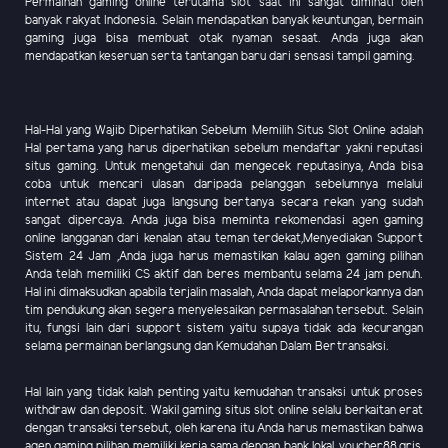
Permainan gaming online terutama slot saat ini sangat diminati oleh
banyak rakyat Indonesia. Selain mendapatkan banyak keuntungan, bermain
gaming juga bisa membuat otak nyaman sesaat. Anda juga akan
mendapatkan keseruan serta tantangan baru dari sensasi tampil gaming.
Hal-Hal yang Wajib Diperhatikan Sebelum Memilih Situs Slot Online adalah
Hal pertama yang harus diperhatikan sebelum mendaftar yakni reputasi
situs gaming. Untuk mengetahui dan mengecek reputasinya, Anda bisa
coba untuk mencari ulasan daripada pelanggan sebelumnya melalui
internet atau dapat juga langsung bertanya secara rekan yang sudah
sangat dipercaya. Anda juga bisa meminta rekomendasi agen gaming
online langganan dari kenalan atau teman terdekat,Menyediakan Support
Sistem 24 Jam ,Anda juga harus memastikan kalau agen gaming pilihan
Anda telah memiliki CS aktif dan beres membantu selama 24 jam penuh.
Hal ini dimaksudkan apabila terjalin masalah, Anda dapat melaporkannya dan
tim pendukung akan segera menyelesaikan permasalahan tersebut. Selain
itu, fungsi lain dari support sistem yaitu supaya tidak ada kecurangan
selama permainan berlangsung dan Kemudahan Dalam Bertransaksi.
Hal lain yang tidak kalah penting yaitu kemudahan transaksi untuk proses
withdraw dan deposit. Wakil gaming situs slot online selalu berkaitan erat
dengan transaksi tersebut, oleh karena itu Anda harus memastikan bahwa
agen gaming pilihan memiliki kerja sama dengan bank lokal ,voucher88,qris,