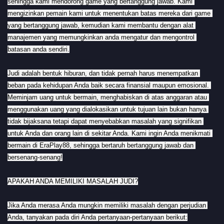
sehingga kami mendorong game yang bertanggung jawab. Kami 
mengizinkan pemain kami untuk menentukan batas mereka dari game 
yang bertanggung jawab, kemudian kami membantu dengan alat 
manajemen yang memungkinkan anda mengatur dan mengontrol 
batasan anda sendiri.

Judi adalah bentuk hiburan, dan tidak pernah harus menempatkan 
beban pada kehidupan Anda baik secara finansial maupun emosional. 
Meminjam uang untuk bermain, menghabiskan di atas anggaran atau 
menggunakan uang yang dialokasikan untuk tujuan lain bukan hanya 
tidak bijaksana tetapi dapat menyebabkan masalah yang signifikan 
untuk Anda dan orang lain di sekitar Anda. Kami ingin Anda menikmati 
bermain di EraPlay88, sehingga bertaruh bertanggung jawab dan 
bersenang-senang!

APAKAH ANDA MEMILIKI MASALAH JUDI?

Jika Anda merasa Anda mungkin memiliki masalah dengan perjudian 
Anda, tanyakan pada diri Anda pertanyaan-pertanyaan berikut:
