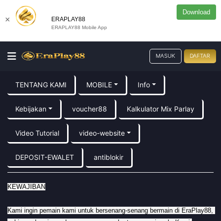
Download
×
ERAPLAY88
ERAPLAY88 Mobile App
MASUK
DAFTAR
TENTANG KAMI
MOBILE
Info
Kebijakan
voucher88
Kalkulator Mix Parlay
Video Tutorial
video-website
DEPOSIT-EWALET
antiblokir
KEWAJIBAN

Kami ingin pemain kami untuk bersenang-senang bermain di EraPlay88, 