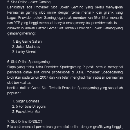
5. Slot Online Joker Gaming
Berikutnya ada Provider Slot Joker Gaming yang selalu menyajikan
Permainan gaming slot online dengan tema menarik dan grafik yang
bagus. Provider Joker Gaming juga selalu memberikan fitur fitur menarik
dan RTP yang tinggi membuat banyak orang menyukai provider satu ini.
dibawah ini adalah Daftar Game Slot Terbaik Provider Joker Gaming yang
gampang menang :
Big Game Safari
Joker Madness
Lucky Streak
6. Slot Online Spadegaming
Siapa yang tidak tahu Provider Spadegaming ? pasti semua mengenal
penyedia game slot online profesional di Asia. Provider Spadegaming
Didirikan pada tahun 2007 dan kini telah menghadirkan ratusan permainan
slot berkualitas
berikut daftar Game Slot Terbaik Provider Spadegaming yang sangatlah
populer :
Sugar Bonanza
5 Fortune Dragons
Pocket Mon Go
7. Slot Online IDNSLOT
Bila anda mencari permainan game slot online dengan grafik yang tinggi ,