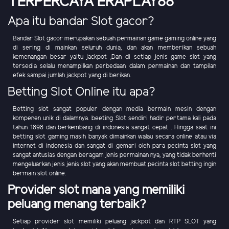
TERPERCAYA ERAPLAY88
Apa itu bandar Slot gacor?
Bandar Slot gacor merupakan sebuah permainan game gaming online yang
di sering di mainkan seluruh dunia, dan akan memberikan sebuah
kemenangan besar yaitu jackpot ,Dan di setiap jenis game slot yang
tersedia selalu menampilkan perbedaan dalam permainan dan tampilan
efek sampai jumlah jackpot yang di berikan.
Betting Slot Online itu apa?
Betting slot sangat populer dengan media bermain mesin dengan
kompenen unik di dalamnya. beeting Slot sendiri hadir pertama kali pada
tahun 1898 dan berkembang di indonesia sangat cepat . Hingga saat ini
betting slot gaming masih banyak dimainkan walau secara online atau via
internet di indonesia dan sangat di gemari oleh para pecinta slot yang
sangat antusias dengan beragam jenis permainan nya, yang tidak berhenti
mengeluarkan jenis jenis slot yang akan membuat pecinta slot betting ingin
bermain slot online.
Provider slot mana yang memiliki
peluang menang terbaik?
Setiap provider slot memiliki peluang jackpot dan RTP SLOT yang