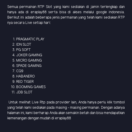
Semua permainan RTP Slot yang kami sediakan di jamin terlengkap dan
hanya ada di eraplay88 serta bisa di akses melalui google indonesia.
Berikut ini adalah beberapa jenis permainan yang telah kami sediakan RTP
nya secara Live setiap hari:
PRAGMATIC PLAY
IDN SLOT
PG SOFT
JOKER GAMING
MICRO GAMING
SPADE GAMING
CQ9
HABANERO
RED TIGER
BOOMING GAMES
JDB SLOT
Untuk melihat Live Rtp pada provider lain, Anda hanya perlu klik tombol
yang telah kami sediakan pada masing - masing permainan. Dengan adanya
halaman ini, kami berharap Anda akan semakin betah dan bisa mendapatkan
kemenangan dengan mudah di eraplay88