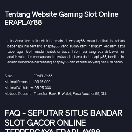
Tentang Website Gaming Slot Online
ERAPLAY88
Jika Anda tertarik untuk bermain di eraplay88, maka berikut ini adalah
beberapa hal tentang eraplay88 yang sudah kami rangkum kedalam satu
tabel agar lebih mudah untuk di baca. Informasi yang ada di bawah ini
adalah valid dan merupakan ketentuan terbaru dari eraplay88, berikut ini
adalah beberapa hal tentang eraplay88 dan ketentuan yang perlu di patuhi.
Situs
ERAPLAY88
Minimal Deposit
IDR 15.000
Minimal Withdraw
IDR 25.000
Metode Deposit
Transfer Bank, E-Wallet, Pulsa, Voucher88, DLL
FAQ - SEPUTAR SITUS BANDAR
SLOT GACOR ONLINE