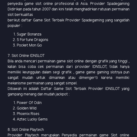
penyedia game slot online profesional di Asia. Provider Spadegaming
Didirikan pada tahun 2007 dan kini telah menghadirkan ratusan permainan
slot berkualitas
berikut daftar Game Slot Terbaik Provider Spadegaming yang sangatlah
populer :
Sugar Bonanza
5 Fortune Dragons
Pocket Mon Go
7. Slot Online IDNSLOT
Bila anda mencari permainan game slot online dengan grafik yang tinggi ,
kalian bisa coba cek permainan dari provider IDNSLOT, tidak hanya
memiliki keunggulan dalam segi grafik , game game gaming slotnya pun
sangat mudah untuk dimainkan atau dimengerti karena memiliki
mekanisme permainan yang sangat simpel.
Dibawah ini adalah Daftar Game Slot Terbaik Provider IDNSLOT yang
gampang menang dan mudah jackpot :
Power Of Odin
Golden WIld
Phoenix Rises
Aztec Lucky Gems
8. Slot Online Playtech
Provider Playtech merupakan Penyedia permainan game Slot online