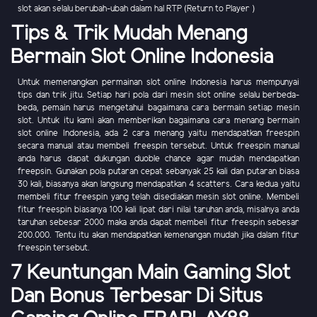
slot akan selalu berubah-ubah dalam hal RTP (Return to Player )
Tips & Trik Mudah Menang
Bermain Slot Online Indonesia
Untuk memenangkan permainan slot online Indonesia harus mempunyai
tips dan trik jitu. Setiap hari pola dari mesin slot online selalu berbeda-
beda, pemain harus mengetahui bagaimana cara bermain setiap mesin
slot. Untuk itu kami akan memberikan bagaimana cara menang bermain
slot online Indonesia, ada 2 cara menang yaitu mendapatkan freespin
secara manual atau membeli freespin tersebut. Untuk freespin manual
anda harus dapat dukungan duoble chance agar mudah mendapatkan
freepsin. Gunakan pola putaran cepat sebanyak 25 kali dan putaran biasa
30 kali, biasanya akan langsung mendapatkan 4 scatters. Cara kedua yaitu
membeli fitur freespin yang telah disediakan mesin slot online. Membeli
fitur freespin biasanya 100 kali lipat dari nilai taruhan anda, misalnya anda
taruhan sebesar 2000 maka anda dapat membeli fitur freespin sebesar
200.000. Tentu itu akan mendapatkan kemenangan mudah jika dalam fitur
freespin tersebut.
7 Keuntungan Main Gaming Slot
Dan Bonus Terbesar Di Situs