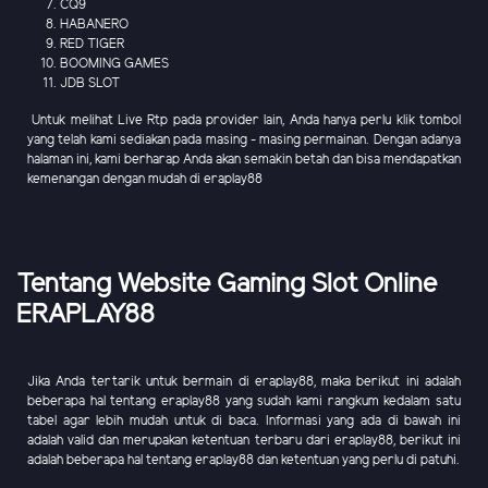
CQ9
HABANERO
RED TIGER
BOOMING GAMES
JDB SLOT
Untuk melihat Live Rtp pada provider lain, Anda hanya perlu klik tombol
yang telah kami sediakan pada masing - masing permainan. Dengan adanya
halaman ini, kami berharap Anda akan semakin betah dan bisa mendapatkan
kemenangan dengan mudah di eraplay88
Tentang Website Gaming Slot Online
ERAPLAY88
Jika Anda tertarik untuk bermain di eraplay88, maka berikut ini adalah
beberapa hal tentang eraplay88 yang sudah kami rangkum kedalam satu
tabel agar lebih mudah untuk di baca. Informasi yang ada di bawah ini
adalah valid dan merupakan ketentuan terbaru dari eraplay88, berikut ini
adalah beberapa hal tentang eraplay88 dan ketentuan yang perlu di patuhi.