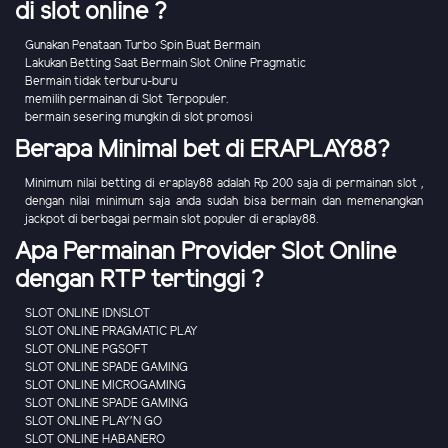
di slot online ?
Gunakan Penataan Turbo Spin Buat Bermain
Lakukan Betting Saat Bermain Slot Online Pragmatic
Bermain tidak terburu-buru
memilih permainan di Slot Terpopuler.
bermain sesering mungkin di slot promosi
Berapa Minimal bet di ERAPLAY88?
Minimum nilai betting di eraplay88 adalah Rp 200 saja di permainan slot ,
dengan nilai minimum saja anda sudah bisa bermain dan memenangkan
jackpot di berbagai permain slot populer di eraplay88.
Apa Permainan Provider Slot Online
dengan RTP tertinggi ?
SLOT ONLINE IDNSLOT
SLOT ONLINE PRAGMATIC PLAY
SLOT ONLINE PGSOFT
SLOT ONLINE SPADE GAMING
SLOT ONLINE MICROGAMING
SLOT ONLINE SPADE GAMING
SLOT ONLINE PLAY'N GO
SLOT ONLINE HABANERO