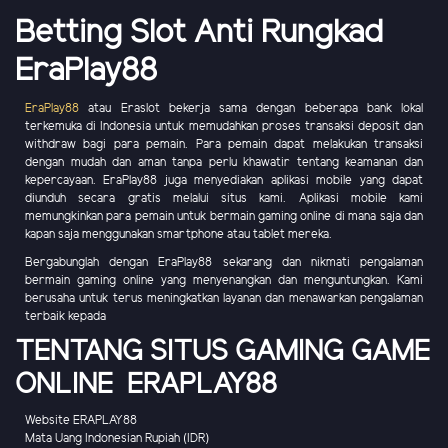
Betting Slot Anti Rungkad
EraPlay88
EraPlay88
atau Eraslot bekerja sama dengan beberapa bank lokal
terkemuka di Indonesia untuk memudahkan proses transaksi deposit dan
withdraw bagi para pemain. Para pemain dapat melakukan transaksi
dengan mudah dan aman tanpa perlu khawatir tentang keamanan dan
kepercayaan. EraPlay88 juga menyediakan aplikasi mobile yang dapat
diunduh secara gratis melalui situs kami. Aplikasi mobile kami
memungkinkan para pemain untuk bermain gaming online di mana saja dan
kapan saja menggunakan smartphone atau tablet mereka.
Bergabunglah dengan EraPlay88 sekarang dan nikmati pengalaman
bermain gaming online yang menyenangkan dan menguntungkan. Kami
berusaha untuk terus meningkatkan layanan dan menawarkan pengalaman
terbaik kepada
TENTANG SITUS GAMING GAME
ONLINE ERAPLAY88
Website ERAPLAY88
Mata Uang Indonesian Rupiah (IDR)