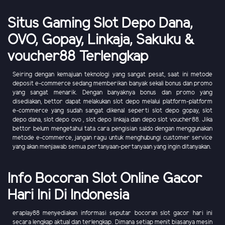
Situs Gaming Slot Depo Dana,
OVO, Gopay, Linkaja, Sakuku &
voucher88 Terlengkap
Seiring dengan kemajuan teknologi yang sangat pesat, saat ini metode
deposit e-commerce sedang memberikan banyak sekali bonus dan promo
yang sangat menarik. Dengan banyaknya bonus dan promo yang
disediakan, bettor dapat melakukan slot depo melalui platform-platform
e-commerce yang sudah sangat dikenal seperti slot depo gopay, slot
depo dana, slot depo ovo , slot depo linkaja dan depo slot voucher88. Jika
bettor belum mengetahui tata cara pengisian saldo dengan menggunakan
metode e-commerce, jangan ragu untuk menghubungi customer service
yang akan menjawab semua pertanyaan-pertanyaan yang ingin ditanyakan.
Info Bocoran Slot Online Gacor
Hari Ini Di Indonesia
eraplay88 menyediakan informasi seputar bocoran slot gacor hari ini
secara lengkap aktual dan terlengkap. Dimana setiap menit biasanya mesin