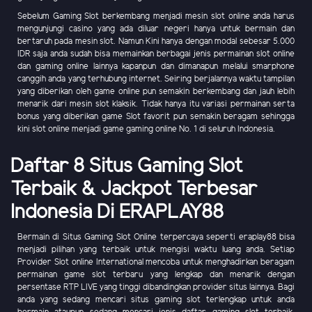
Sebelum Gaming Slot berkembang menjadi mesin slot online anda harus
mengunjungi casino yang ada diluar negeri hanya untuk bermain dan
bertaruh pada mesin slot. Namun Kini hanya dengan modal sebesar 5.000
IDR saja anda sudah bisa memainkan berbagai jenis permainan slot online
dan gaming online lainnya kapanpun dan dimanapun melalui smarphone
canggih anda yang terhubung internet. Seiring berjalannya waktu tampilan
yang diberikan oleh game online pun semakin berkembang dan jauh lebih
menarik dari mesin slot klaksik. Tidak hanya itu variasi permainan serta
bonus yang diberikan game Slot favorit pun semakin beragam sehingga
kini slot online menjadi game gaming online No. 1 di seluruh Indonesia.
Daftar 8 Situs Gaming Slot
Terbaik & Jackpot Terbesar
Indonesia Di ERAPLAY88
Bermain di Situs Gaming Slot Online terpercaya seperti eraplay88 bisa
menjadi pilihan yang terbaik untuk mengisi waktu luang anda. Setiap
Provider Slot online International mencoba untuk menghadirkan beragam
permainan game slot terbaru yang lengkap dan menarik dengan
persentase RTP LIVE yang tinggi dibandingkan provider situs lainnya. Bagi
anda yang sedang mencari situs gaming slot terlengkap untuk anda