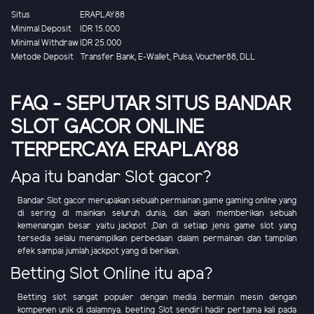
Situs
ERAPLAY88
Minimal Deposit
IDR 15.000
Minimal Withdraw
IDR 25.000
Metode Deposit
Transfer Bank, E-Wallet, Pulsa, Voucher88, DLL
FAQ - SEPUTAR SITUS BANDAR
SLOT GACOR ONLINE
TERPERCAYA ERAPLAY88
Apa itu bandar Slot gacor?
Bandar Slot gacor merupakan sebuah permainan game gaming online yang
di sering di mainkan seluruh dunia, dan akan memberikan sebuah
kemenangan besar yaitu jackpot ,Dan di setiap jenis game slot yang
tersedia selalu menampilkan perbedaan dalam permainan dan tampilan
efek sampai jumlah jackpot yang di berikan.
Betting Slot Online itu apa?
Betting slot sangat populer dengan media bermain mesin dengan
kompenen unik di dalamnya. beeting Slot sendiri hadir pertama kali pada