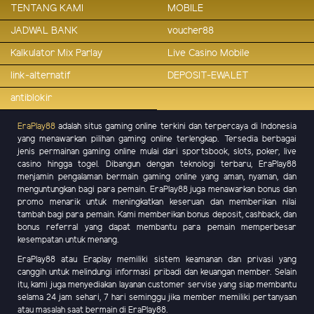
TENTANG KAMI
MOBILE
JADWAL BANK
voucher88
Kalkulator Mix Parlay
Live Casino Mobile
link-alternatif
DEPOSIT-EWALET
antiblokir
EraPlay88
adalah situs gaming online terkini dan terpercaya di Indonesia
yang menawarkan pilihan gaming online terlengkap. Tersedia berbagai
jenis permainan gaming online mulai dari sportsbook, slots, poker, live
casino hingga togel. Dibangun dengan teknologi terbaru, EraPlay88
menjamin pengalaman bermain gaming online yang aman, nyaman, dan
menguntungkan bagi para pemain. EraPlay88 juga menawarkan bonus dan
promo menarik untuk meningkatkan keseruan dan memberikan nilai
tambah bagi para pemain. Kami memberikan bonus deposit, cashback, dan
bonus referral yang dapat membantu para pemain memperbesar
kesempatan untuk menang.
EraPlay88 atau Eraplay memiliki sistem keamanan dan privasi yang
canggih untuk melindungi informasi pribadi dan keuangan member. Selain
itu, kami juga menyediakan layanan customer servise yang siap membantu
selama 24 jam sehari, 7 hari seminggu jika member memiliki pertanyaan
atau masalah saat bermain di EraPlay88.