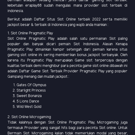
bermain ataupun sedang mencari jenis daftar gaming slot terbaik.
kebetulan eraplay88 sudah mengulas mana provider slot terbaik di
indonesia.
Berikut adalah Daftar Situs Slot Online terbaik 2022 serta memiliki
jackpot besar & terbaik di Indonesia yang wajib anda mainkan :
1. Slot Online Pragmatic Play
Slot Online Pragmatic Play adalah salah satu permainan Slot paling
populer dan banyak dicari pemain Slot Indonesia. Alasan Kenapa
Pragmatic Play dimainkan hampir setengah dari pemain karena situs
gaming slot online ini sering memberikan bonus jackpot terbanyak. Oleh
karena itu Pragmatic Play merupakan Game slot terpercaya dengan
kualitas terbaik demi menghibur para pecinta game slot online.dibawah ini
adalah Daftar Game Slot Terbaik Provider Pragmatic Play yang populer
Gampang menang dan mudah jackpot :
Gates Of Olympus
Starlight Princess
Sweet Bonanza
5 Lions Dance
Wild West Gold
2. Slot Online Microgaming
Tidak kalahnya dengan Slot Online Pragmatic Play, Microgaming juga
termasuk Provider yang sangat hits bagi para pecinta Slot online. Untuk
Bermain Slot Microgaming kalian tidak memerlukan modal yang besar,