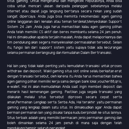
situs gaming. Untuk mengetahui dan mengecek reputasinya, Anda bisa
coba untuk mencari ulasan daripada pelanggan sebelumnya melalui
internet atau dapat juga langsung bertanya secara rekan yang sudah
sangat dipercaya. Anda juga bisa meminta rekomendasi agen gaming
online langganan dari kenalan atau teman terdekat,Menyediakan Support
Sistem 24 Jam ,Anda juga harus memastikan kalau agen gaming pilihan
Anda telah memiliki CS aktif dan beres membantu selama 24 jam penuh.
Hal ini dimaksudkan apabila terjalin masalah, Anda dapat melaporkannya dan
tim pendukung akan segera menyelesaikan permasalahan tersebut. Selain
itu, fungsi lain dari support sistem yaitu supaya tidak ada kecurangan
selama permainan berlangsung dan Kemudahan Dalam Bertransaksi.
Hal lain yang tidak kalah penting yaitu kemudahan transaksi untuk proses
withdraw dan deposit. Wakil gaming situs slot online selalu berkaitan erat
dengan transaksi tersebut, oleh karena itu Anda harus memastikan bahwa
agen gaming pilihan memiliki kerja sama dengan bank lokal ,voucher88,qris,
e-wallet. Hal ini akan memudahkan Anda saat ingin membeli deposit dan
menarik hasil kemenangan gaming. Pastikan juga segala transaksi yang
dilakukan melalui situs tersebut diproses secara cepat serta
aman,Permainan Lengkap serta Serba Ada, Hal terakhir yaitu permainan
gaming yang lengkap dalam satu situs. Ini dimaksudkan agar Anda dapat
bermain permainan lain yang disukai tanpa kudu berpindah ke situs lainnya.
Situs terbaik adalah yang memiliki bermacam jenis permainan gaming dan
boleh dimainkan selama 24 jam penuh di mana saja dengan telah
mendukung hampir seluruh perangkat.