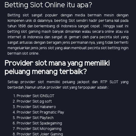
Betting Slot Online itu apa?
Betting slot sangat populer dengan media bermain mesin dengan
kompenen unik di dalamnya. beeting Slot sendiri hadir pertama kali pada
tahun 1898 dan berkembang di indonesia sangat cepat . Hingga saat ini
betting slot gaming masih banyak dimainkan walau secara online atau via
internet di indonesia dan sangat di gemari oleh para pecinta slot yang
sangat antusias dengan beragam jenis permainan nya, yang tidak berhenti
mengeluarkan jenis jenis slot yang akan membuat pecinta slot betting ingin
bermain slot online.
Provider slot mana yang memiliki
peluang menang terbaik?
Setiap provider slot memiliki peluang jackpot dan RTP SLOT yang
berbedah ,Namun untuk provider slot yang terpopuler adalah :
Provider Slot IDNSLOT
Provider Slot pg soft
Provider Slot Habanero
Provider Slot Pragmatic Play
Provider Slot Playtech
Provider Slot Spadegaming
Provider Slot Microgaming
Provider Slot Joker Gaming