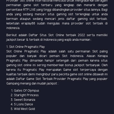
Provider Slot online International mencoba untuk menghadirkan beragam
permainan game slot terbaru yang lengkap dan menarik dengan
persentase RTP LIVE yang tinggi dibandingkan provider situs lainnya. Bagi
anda yang sedang mencari situs gaming slot terlengkap untuk anda
bermain ataupun sedang mencari jenis daftar gaming slot terbaik.
kebetulan eraplay88 sudah mengulas mana provider slot terbaik di
indonesia.
Berikut adalah Daftar Situs Slot Online terbaik 2022 serta memiliki
jackpot besar & terbaik di Indonesia yang wajib anda mainkan :
1. Slot Online Pragmatic Play
Slot Online Pragmatic Play adalah salah satu permainan Slot paling
populer dan banyak dicari pemain Slot Indonesia. Alasan Kenapa
Pragmatic Play dimainkan hampir setengah dari pemain karena situs
gaming slot online ini sering memberikan bonus jackpot terbanyak. Oleh
karena itu Pragmatic Play merupakan Game slot terpercaya dengan
kualitas terbaik demi menghibur para pecinta game slot online.dibawah ini
adalah Daftar Game Slot Terbaik Provider Pragmatic Play yang populer
Gampang menang dan mudah jackpot :
Gates Of Olympus
Starlight Princess
Sweet Bonanza
5 Lions Dance
Wild West Gold