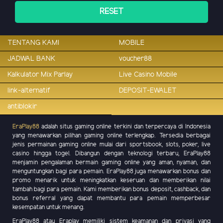
RESET
TENTANG KAMI
MOBILE
JADWAL BANK
voucher88
Kalkulator Mix Parlay
Live Casino Mobile
link-alternatif
DEPOSIT-EWALET
antiblokir
EraPlay88
adalah situs gaming online terkini dan terpercaya di Indonesia
yang menawarkan pilihan gaming online terlengkap. Tersedia berbagai
jenis permainan gaming online mulai dari sportsbook, slots, poker, live
casino hingga togel. Dibangun dengan teknologi terbaru, EraPlay88
menjamin pengalaman bermain gaming online yang aman, nyaman, dan
menguntungkan bagi para pemain. EraPlay88 juga menawarkan bonus dan
promo menarik untuk meningkatkan keseruan dan memberikan nilai
tambah bagi para pemain. Kami memberikan bonus deposit, cashback, dan
bonus referral yang dapat membantu para pemain memperbesar
kesempatan untuk menang.
EraPlay88 atau Eraplay memiliki sistem keamanan dan privasi yang