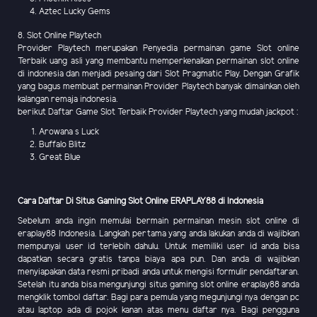
Aztec Lucky Gems
8. Slot Online Playtech
Provider Playtech merupakan Penyedia permainan game Slot online
Terbaik uang asli yang membantu memperkenalkan permainan slot online
di indonesia dan menjadi pesaing dari Slot Pragmatic Play. Dengan Grafik
yang bagus membuat permainan Provider Playtech banyak dimainkan oleh
kalangan remaja indonesia.
berikut Daftar Game Slot Terbaik Provider Playtech yang mudah jackpot :
Arowana s Luck
Buffalo Blitz
Great Blue
Cara Daftar Di Situs Gaming Slot Online ERAPLAY88 di Indonesia
Sebelum anda ingin memulai bermain permainan mesin slot online di
eraplay88 Indonesia. Langkah pertama yang anda lakukan anda di wajibkan
mempunyai user id terlebih dahulu. Untuk memiliki user id anda bisa
dapatkan secara gratis tanpa biaya apa pun. Dan anda di wajibkan
menyiapakan data resmi pribadi anda untuk mengisi formulir pendaftaran.
Setelah itu anda bisa mengunjungi situs gaming slot online eraplay88 anda
mengklik tombol daftar. Bagi para pemula yang megunjungi nya dengan pc
atau laptop ada di pojok kanan atas menu daftar nya. Bagi pengguna