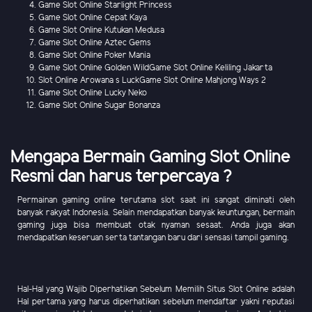
Game Slot Online Starlight Princess
Game Slot Online Cepat Kaya
Game Slot Online Kutukan Medusa
Game Slot Online Aztec Gems
Game Slot Online Poker Mania
Game Slot Online Golden WildGame Slot Online Keliling Jakarta
Slot Online Arowana s LuckGame Slot Online Mahjong Ways 2
Game Slot Online Lucky Neko
Game Slot Online Sugar Bonanza
Mengapa Bermain Gaming Slot Online
Resmi dan harus terpercaya ?
Permainan gaming online terutama slot saat ini sangat diminati oleh
banyak rakyat Indonesia. Selain mendapatkan banyak keuntungan, bermain
gaming juga bisa membuat otak nyaman sesaat. Anda juga akan
mendapatkan keseruan serta tantangan baru dari sensasi tampil gaming.
Hal-Hal yang Wajib Diperhatikan Sebelum Memilih Situs Slot Online adalah
Hal pertama yang harus diperhatikan sebelum mendaftar yakni reputasi