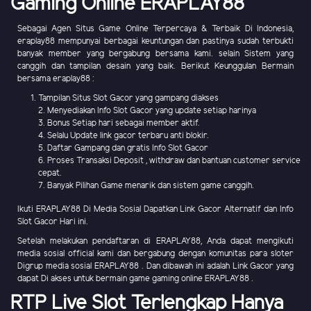
Gaming Online ERAPLAY88
Sebagai Agen Situs Game Online Terpercaya & Terbaik Di Indonesia,
eraplay88 mempunyai berbagai keuntungan dan pastinya sudah terbukti
banyak member yang bergabung bersama kami. selain Sistem yang
canggih dan tampilan desain yang baik. Berikut Keunggulan Bermain
bersama eraplay88 :
Tampilan Situs Slot Gacor yang gampang diakses
2. Menyediakan Info Slot Gacor yang update setiap harinya
3. Bonus Setiap hari sebagai member aktif.
4. Selalu Update link gacor terbaru anti blokir.
5. Daftar Gampang dan gratis Info Slot Gacor
6. Proses Transaksi Deposit , withdraw dan bantuan customer service
cepat.
7. Banyak Pilihan Game menarik dan sistem game canggih.
Ikuti ERAPLAY88 Di Media Sosial Dapatkan Link Gacor Alternatif dan Info
Slot Gacor Hari ini.
Setelah melakukan pendaftaran di ERAPLAY88, Anda dapat mengikuti
media sosial official kami dan bergabung dengan komunitas para sloter
Digrup media sosial ERAPLAY88 . Dan dibawah ini adalah Link Gacor yang
dapat Di akses untuk bermain game gaming online ERAPLAY88 .
RTP Live Slot Terlengkap Hanya