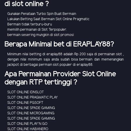
di slot online ?
Gunakan Penataan Turbo Spin Buat Bermain
Lakukan Betting Saat Bermain Slot Online Pragmatic
Bermain tidak terburu-buru
memilih permainan di Slot Terpopuler.
bermain sesering mungkin di slot promosi
Berapa Minimal bet di ERAPLAY88?
Minimum nilai betting di eraplay88 adalah Rp 200 saja di permainan slot ,
dengan nilai minimum saja anda sudah bisa bermain dan memenangkan
jackpot di berbagai permain slot populer di eraplay88.
Apa Permainan Provider Slot Online
dengan RTP tertinggi ?
SLOT ONLINE IDNSLOT
SLOT ONLINE PRAGMATIC PLAY
SLOT ONLINE PGSOFT
SLOT ONLINE SPADE GAMING
SLOT ONLINE MICROGAMING
SLOT ONLINE SPADE GAMING
SLOT ONLINE PLAY'N GO
SLOT ONLINE HABANERO