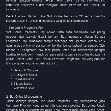
bermain ataupun sedang mencari jenis daftar gaming slot terbaik.
kebetulan eraplay88 sudah mengulas mana provider slot terbaik di
indonesia.
Berikut adalah Daftar Situs Slot Online terbaik 2022 serta memiliki
jackpot besar & terbaik di Indonesia yang wajib anda mainkan :
1. Slot Online Pragmatic Play
Slot Online Pragmatic Play adalah salah satu permainan Slot paling
populer dan banyak dicari pemain Slot Indonesia. Alasan Kenapa
Pragmatic Play dimainkan hampir setengah dari pemain karena situs
gaming slot online ini sering memberikan bonus jackpot terbanyak. Oleh
karena itu Pragmatic Play merupakan Game slot terpercaya dengan
kualitas terbaik demi menghibur para pecinta game slot online.dibawah ini
adalah Daftar Game Slot Terbaik Provider Pragmatic Play yang populer
Gampang menang dan mudah jackpot :
Gates Of Olympus
Starlight Princess
Sweet Bonanza
5 Lions Dance
Wild West Gold
2. Slot Online Microgaming
Tidak kalahnya dengan Slot Online Pragmatic Play, Microgaming juga
termasuk Provider yang sangat hits bagi para pecinta Slot online. Untuk
Bermain Slot Microgaming kalian tidak memerlukan modal yang besar,