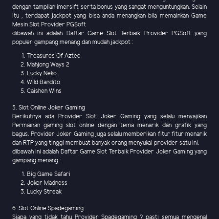
dengan tampilan imersift serta bonus yang sangat menguntungkan. Selain
itu , terdapat jackpot yang bisa anda menangkan bila memainkan Game
Mesin Slot Provider PGSoft
dibawah ini adalah Daftar Game Slot Terbaik Provider PGSoft yang
populer gampang menang dan mudah jackpot :
Treasures Of Aztec
Mahjong Ways 2
Lucky Neko
Wild Bandito
Caishen Wins
5. Slot Online Joker Gaming
Berikutnya ada Provider Slot Joker Gaming yang selalu menyajikan
Permainan gaming slot online dengan tema menarik dan grafik yang
bagus. Provider Joker Gaming juga selalu memberikan fitur fitur menarik
dan RTP yang tinggi membuat banyak orang menyukai provider satu ini.
dibawah ini adalah Daftar Game Slot Terbaik Provider Joker Gaming yang
gampang menang :
Big Game Safari
Joker Madness
Lucky Streak
6. Slot Online Spadegaming
Siapa yang tidak tahu Provider Spadegaming ? pasti semua mengenal