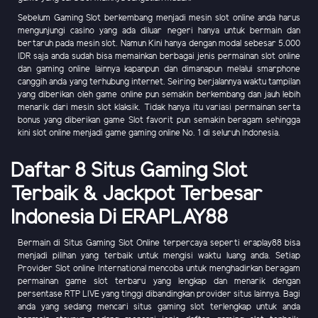
Sebelum Gaming Slot berkembang menjadi mesin slot online anda harus
mengunjungi casino yang ada diluar negeri hanya untuk bermain dan
bertaruh pada mesin slot. Namun Kini hanya dengan modal sebesar 5.000
IDR saja anda sudah bisa memainkan berbagai jenis permainan slot online
dan gaming online lainnya kapanpun dan dimanapun melalui smarphone
canggih anda yang terhubung internet. Seiring berjalannya waktu tampilan
yang diberikan oleh game online pun semakin berkembang dan jauh lebih
menarik dari mesin slot klaksik. Tidak hanya itu variasi permainan serta
bonus yang diberikan game Slot favorit pun semakin beragam sehingga
kini slot online menjadi game gaming online No. 1 di seluruh Indonesia.
Daftar 8 Situs Gaming Slot
Terbaik & Jackpot Terbesar
Indonesia Di ERAPLAY88
Bermain di Situs Gaming Slot Online terpercaya seperti eraplay88 bisa
menjadi pilihan yang terbaik untuk mengisi waktu luang anda. Setiap
Provider Slot online International mencoba untuk menghadirkan beragam
permainan game slot terbaru yang lengkap dan menarik dengan
persentase RTP LIVE yang tinggi dibandingkan provider situs lainnya. Bagi
anda yang sedang mencari situs gaming slot terlengkap untuk anda