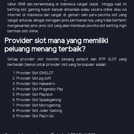
tahun 1898 dan berkembang di indonesia sangat cepat . Hingga saat ini
betting slot gaming masih banyak dimainkan walau secara online atau via
internet di indonesia dan sangat di gemari oleh para pecinta slot yang
sangat antusias dengan beragam jenis permainan nya, yang tidak berhenti
mengeluarkan jenis jenis slot yang akan membuat pecinta slot betting ingin
bermain slot online.
Provider slot mana yang memiliki
peluang menang terbaik?
Setiap provider slot memiliki peluang jackpot dan RTP SLOT yang
berbedah ,Namun untuk provider slot yang terpopuler adalah :
Provider Slot IDNSLOT
Provider Slot pg soft
Provider Slot Habanero
Provider Slot Pragmatic Play
Provider Slot Playtech
Provider Slot Spadegaming
Provider Slot Microgaming
Provider Slot Joker Gaming
Provider Slot Play'n Go