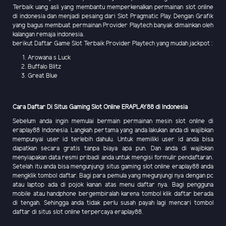
Terbaik uang asli yang membantu memperkenalkan permainan slot online
di indonesia dan menjadi pesaing dari Slot Pragmatic Play. Dengan Grafik
yang bagus membuat permainan Provider Playtech banyak dimainkan oleh
kalangan remaja indonesia.
berikut Daftar Game Slot Terbaik Provider Playtech yang mudah jackpot :
Arowana s Luck
Buffalo Blitz
Great Blue
Cara Daftar Di Situs Gaming Slot Online ERAPLAY88 di Indonesia
Sebelum anda ingin memulai bermain permainan mesin slot online di
eraplay88 Indonesia. Langkah pertama yang anda lakukan anda di wajibkan
mempunyai user id terlebih dahulu. Untuk memiliki user id anda bisa
dapatkan secara gratis tanpa biaya apa pun. Dan anda di wajibkan
menyiapakan data resmi pribadi anda untuk mengisi formulir pendaftaran.
Setelah itu anda bisa mengunjungi situs gaming slot online eraplay88 anda
mengklik tombol daftar. Bagi para pemula yang megunjungi nya dengan pc
atau laptop ada di pojok kanan atas menu daftar nya. Bagi pengguna
mobile atau handphone bergembiralah karena tombol klik daftar berada
di tengah. Sehingga anda tidak perlu susah payah lagi mencari tombol
daftar di situs slot online terpercaya eraplay88.